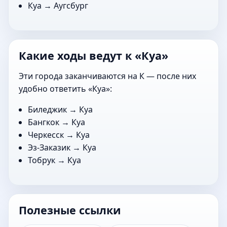
Куа →
Аугсбург
Какие ходы ведут к «Куа»
Эти города заканчиваются на К — после них
удобно ответить «Куа»:
Биледжик
→ Куа
Бангкок
→ Куа
Черкесск
→ Куа
Эз-Заказик
→ Куа
Тобрук
→ Куа
Полезные ссылки