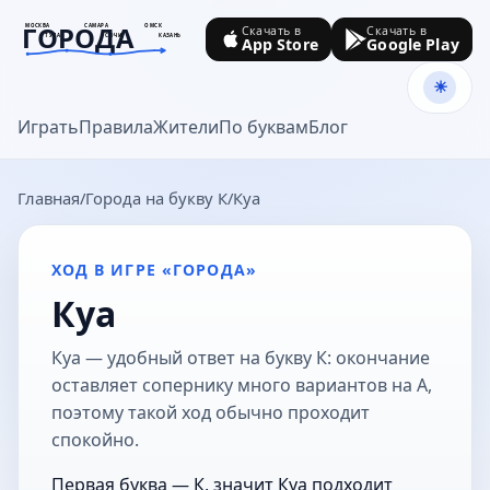
ГОРОДА
МОСКВА
САМАРА
ОМСК
Скачать в
Скачать в
ТУЛА
СОЧИ
КАЗАНЬ
App Store
Google Play
goroda-na.ru
Играть
Правила
Жители
По буквам
Блог
Главная
Города на букву К
Куа
ХОД В ИГРЕ «ГОРОДА»
Куа
Куа — удобный ответ на букву К: окончание
оставляет сопернику много вариантов на А,
поэтому такой ход обычно проходит
спокойно.
Первая буква — К, значит Куа подходит