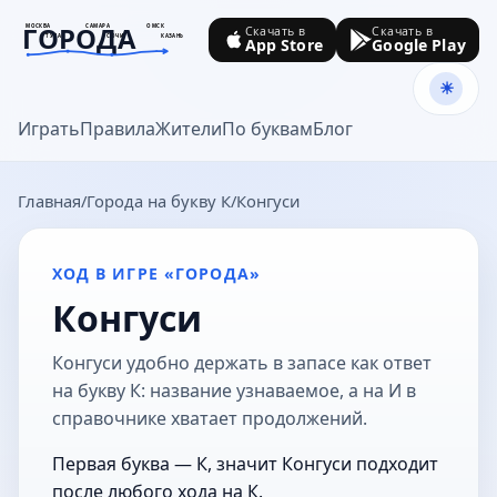
ГОРОДА
МОСКВА
САМАРА
ОМСК
Скачать в
Скачать в
ТУЛА
СОЧИ
КАЗАНЬ
App Store
Google Play
goroda-na.ru
Играть
Правила
Жители
По буквам
Блог
Главная
Города на букву К
Конгуси
ХОД В ИГРЕ «ГОРОДА»
Конгуси
Конгуси удобно держать в запасе как ответ
на букву К: название узнаваемое, а на И в
справочнике хватает продолжений.
Первая буква — К, значит Конгуси подходит
после любого хода на К.