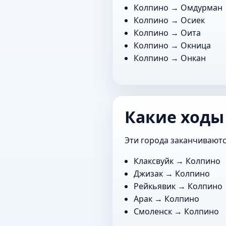
Колпино →
Омдурман
Колпино →
Осиек
Колпино →
Оита
Колпино →
Окница
Колпино →
Онкан
Какие ходы
Эти города заканчиваютс
Клаксвуйк
→ Колпино
Джизак
→ Колпино
Рейкьявик
→ Колпино
Арак
→ Колпино
Смоленск
→ Колпино