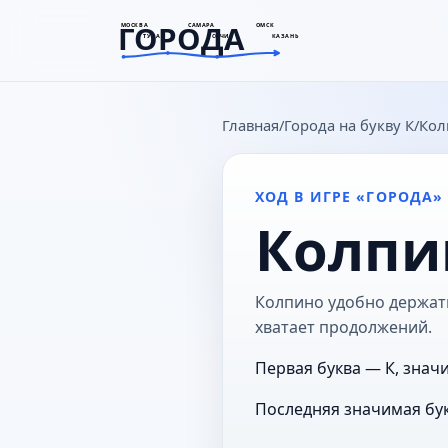
ГОРОДА
МОСКВА
САМАРА
ОМСК
ТУЛА
СОЧИ
КАЗАНЬ
goroda-na.ru
Главная
Города на букву К
Кол
ХОД В ИГРЕ «ГОРОДА»
Колпи
Колпино удобно держать 
хватает продолжений.
Первая буква — К, знач
Последняя значимая бук