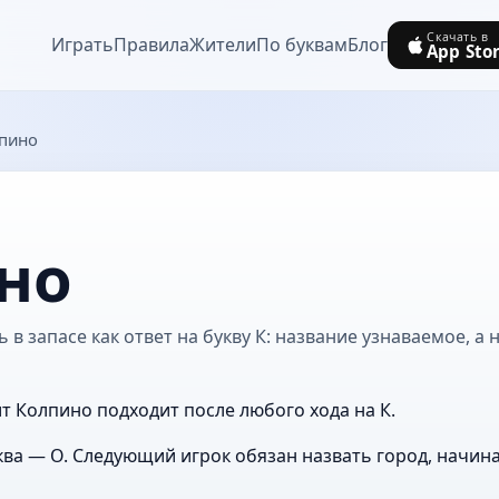
Скачать в
Играть
Правила
Жители
По буквам
Блог
App Sto
пино
но
в запасе как ответ на букву К: название узнаваемое, а 
ит Колпино подходит после любого хода на К.
ва — О. Следующий игрок обязан назвать город, начин