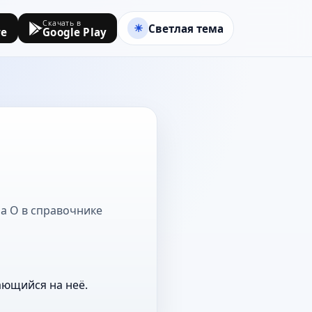
Скачать в
Светлая тема
re
Google Play
на О в справочнике
ающийся на неё.