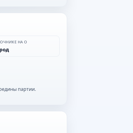
ВОЧНИКЕ НА О
ород
редины партии.