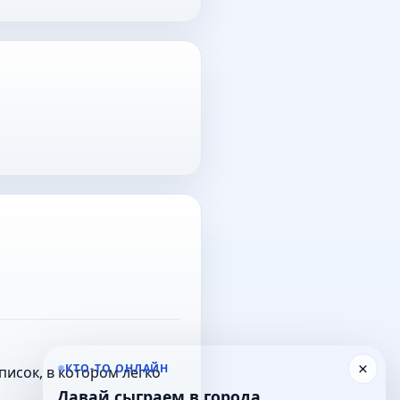
×
КТО-ТО ОНЛАЙН
исок, в котором легко
Давай сыграем в города