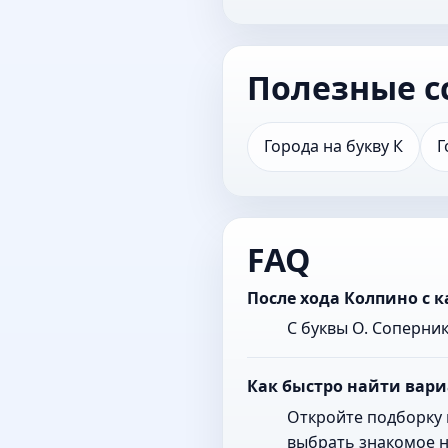
Полезные с
Города на букву К
Г
FAQ
После хода Колпино с 
С буквы О. Соперни
Как быстро найти вари
Откройте подборку 
выбрать знакомое н