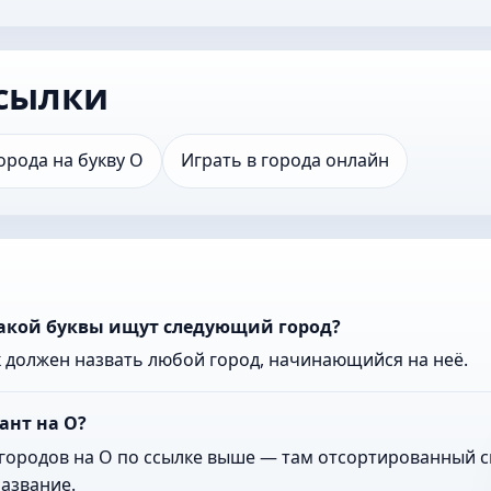
сылки
орода на букву О
Играть в города онлайн
какой буквы ищут следующий город?
к должен назвать любой город, начинающийся на неё.
ант на О?
городов на О по ссылке выше — там отсортированный сп
азвание.