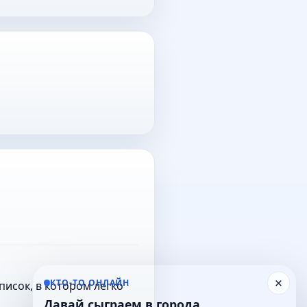
×
КТО-ТО ОНЛАЙН
исок, в котором легко
Давай сыграем в города