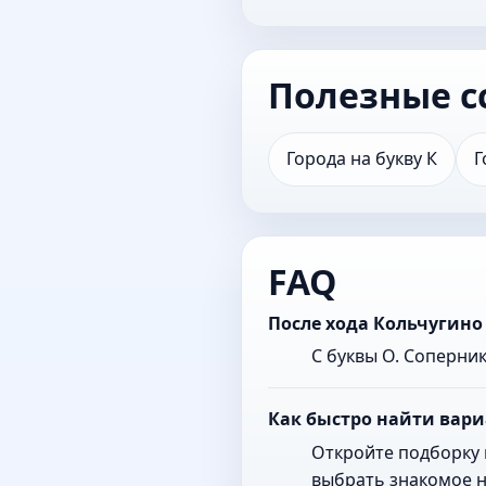
Полезные с
Города на букву К
Г
FAQ
После хода Кольчугино
С буквы О. Соперни
Как быстро найти вари
Откройте подборку 
выбрать знакомое н