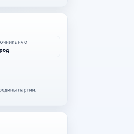
ВОЧНИКЕ НА О
ород
редины партии.