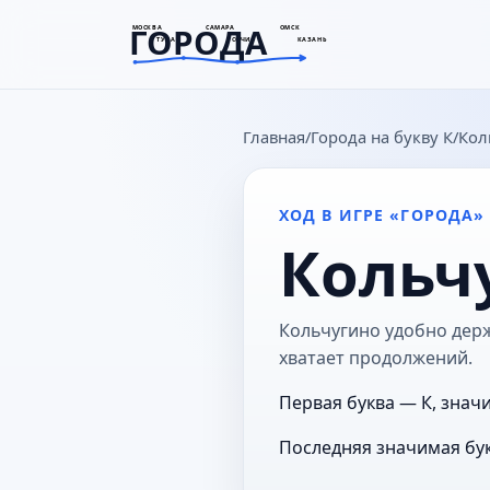
ГОРОДА
МОСКВА
САМАРА
ОМСК
ТУЛА
СОЧИ
КАЗАНЬ
goroda-na.ru
Главная
Города на букву К
Кол
ХОД В ИГРЕ «ГОРОДА»
Кольч
Кольчугино удобно держа
хватает продолжений.
Первая буква — К, знач
Последняя значимая бук