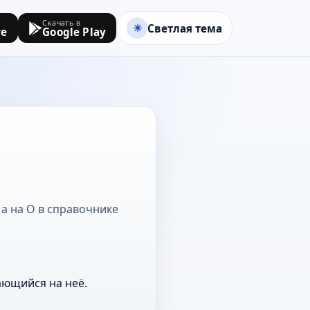
Скачать в
Светлая тема
re
Google Play
 а на О в справочнике
ающийся на неё.