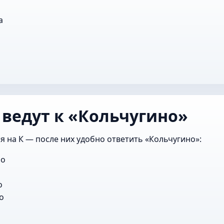
а
 ведут к «Кольчугино»
я на К — после них удобно ответить «Кольчугино»:
но
о
о