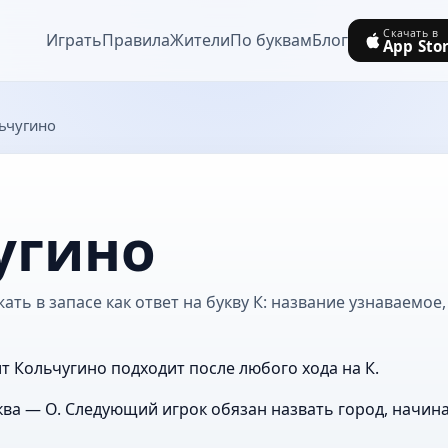
Скачать в
Играть
Правила
Жители
По буквам
Блог
App Sto
ьчугино
угино
ть в запасе как ответ на букву К: название узнаваемое,
ит Кольчугино подходит после любого хода на К.
ва — О. Следующий игрок обязан назвать город, начин