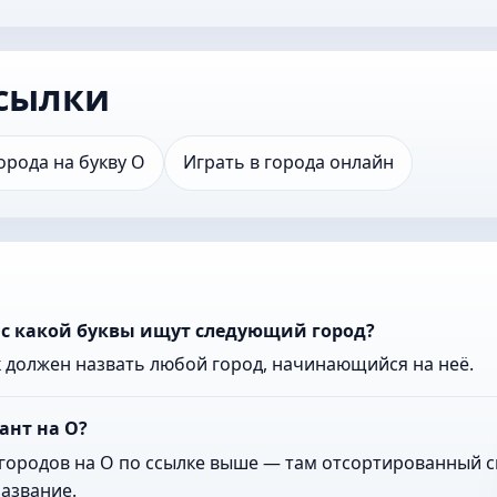
сылки
орода на букву О
Играть в города онлайн
 с какой буквы ищут следующий город?
к должен назвать любой город, начинающийся на неё.
ант на О?
городов на О по ссылке выше — там отсортированный сп
азвание.