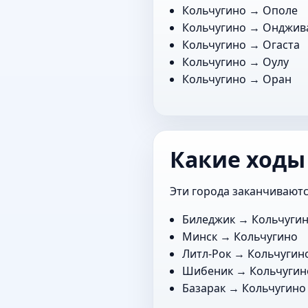
Кольчугино →
Ополе
Кольчугино →
Онджив
Кольчугино →
Огаста
Кольчугино →
Оулу
Кольчугино →
Оран
Какие ходы
Эти города заканчиваютс
Биледжик
→ Кольчуги
Минск
→ Кольчугино
Литл-Рок
→ Кольчугин
Шибеник
→ Кольчугин
Базарак
→ Кольчугино