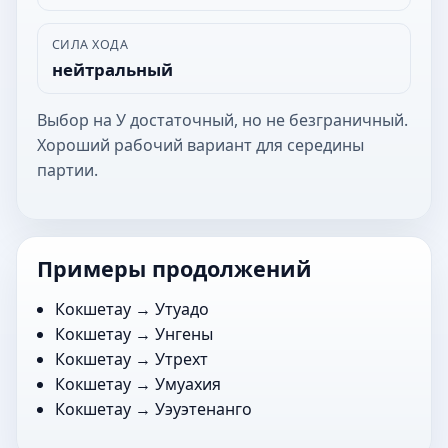
СИЛА ХОДА
нейтральный
Выбор на У достаточный, но не безграничный.
Хороший рабочий вариант для середины
партии.
Примеры продолжений
Кокшетау →
Утуадо
Кокшетау →
Унгены
Кокшетау →
Утрехт
Кокшетау →
Умуахия
Кокшетау →
Уэуэтенанго