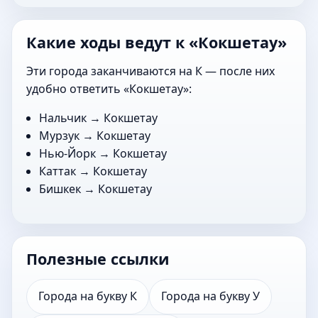
Какие ходы ведут к «Кокшетау»
Эти города заканчиваются на К — после них
удобно ответить «Кокшетау»:
Нальчик
→ Кокшетау
Мурзук
→ Кокшетау
Нью-Йорк
→ Кокшетау
Каттак
→ Кокшетау
Бишкек
→ Кокшетау
Полезные ссылки
Города на букву К
Города на букву У