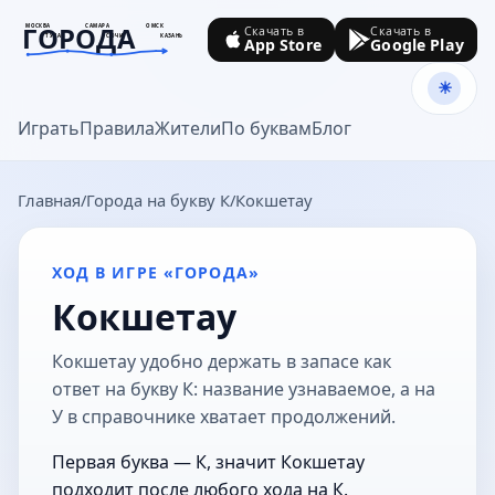
ГОРОДА
МОСКВА
САМАРА
ОМСК
Скачать в
Скачать в
ТУЛА
СОЧИ
КАЗАНЬ
App Store
Google Play
goroda-na.ru
Играть
Правила
Жители
По буквам
Блог
Главная
Города на букву К
Кокшетау
ХОД В ИГРЕ «ГОРОДА»
Кокшетау
Кокшетау удобно держать в запасе как
ответ на букву К: название узнаваемое, а на
У в справочнике хватает продолжений.
Первая буква — К, значит Кокшетау
подходит после любого хода на К.