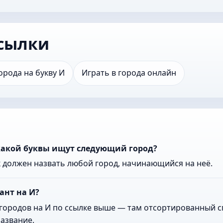
сылки
орода на букву И
Играть в города онлайн
 какой буквы ищут следующий город?
к должен назвать любой город, начинающийся на неё.
ант на И?
городов на И по ссылке выше — там отсортированный сп
азвание.