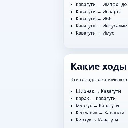
Кавагути →
Импфондо
Кавагути →
Испарта
Кавагути →
Ибб
Кавагути →
Иерусалим
Кавагути →
Имус
Какие ходы
Эти города заканчиваютс
Ширнак
→ Кавагути
Карак
→ Кавагути
Мурзук
→ Кавагути
Кефлавик
→ Кавагути
Киркук
→ Кавагути