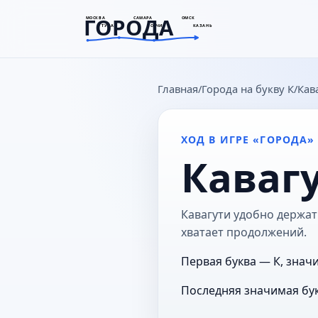
ГОРОДА
МОСКВА
САМАРА
ОМСК
ТУЛА
СОЧИ
КАЗАНЬ
goroda-na.ru
Главная
Города на букву К
Кав
ХОД В ИГРЕ «ГОРОДА»
Каваг
Кавагути удобно держать
хватает продолжений.
Первая буква — К, значи
Последняя значимая бук