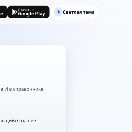
Скачать в
Светлая тема
re
Google Play
на И в справочнике
ающийся на неё.