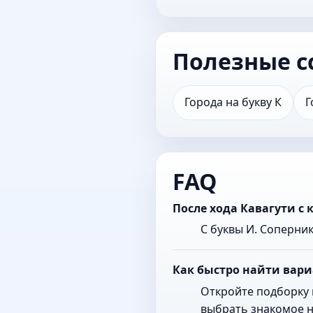
Полезные с
Города на букву К
Г
FAQ
После хода Кавагути с
С буквы И. Соперни
Как быстро найти вари
Откройте подборку 
выбрать знакомое н