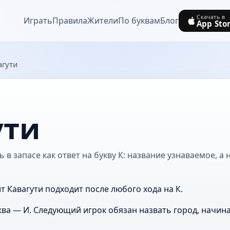
Скачать в
Играть
Правила
Жители
По буквам
Блог
App Sto
агути
ути
 в запасе как ответ на букву К: название узнаваемое, а 
т Кавагути подходит после любого хода на К.
ва — И. Следующий игрок обязан назвать город, начин