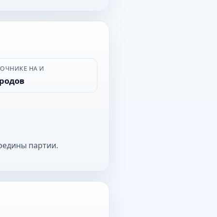
ВОЧНИКЕ НА И
ородов
редины партии.