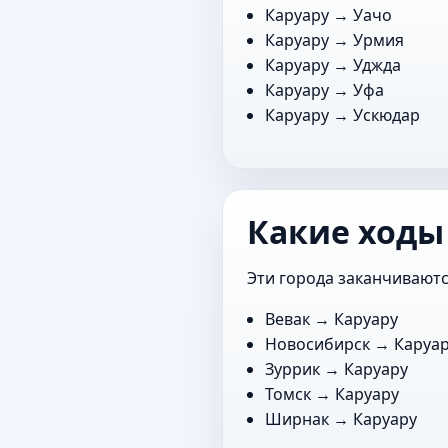
Каруару →
Уачо
Каруару →
Урмия
Каруару →
Уджда
Каруару →
Уфа
Каруару →
Ускюдар
Какие ходы
Эти города заканчиваютс
Вевак
→ Каруару
Новосибирск
→ Каруа
Зуррик
→ Каруару
Томск
→ Каруару
Ширнак
→ Каруару