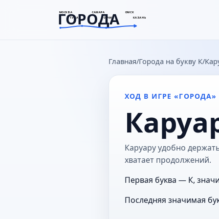
ГОРОДА
МОСКВА
САМАРА
ОМСК
ТУЛА
СОЧИ
КАЗАНЬ
goroda-na.ru
Главная
Города на букву К
Кар
ХОД В ИГРЕ «ГОРОДА»
Каруа
Каруару удобно держать 
хватает продолжений.
Первая буква — К, значи
Последняя значимая бук