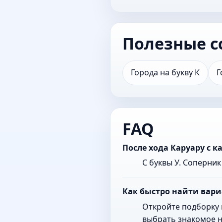
Полезные с
Города на букву К
Г
FAQ
После хода Каруару с 
С буквы У. Соперни
Как быстро найти вари
Откройте подборку 
выбрать знакомое н