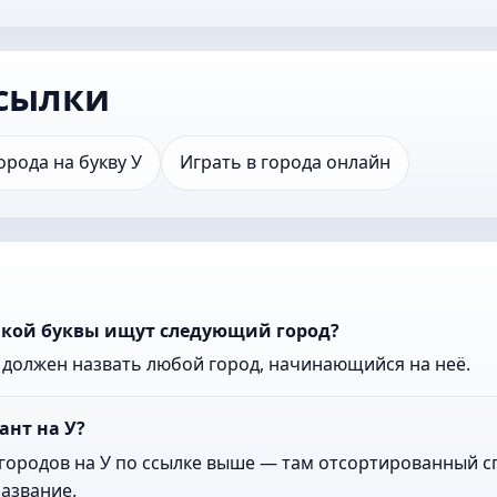
сылки
орода на букву У
Играть в города онлайн
какой буквы ищут следующий город?
к должен назвать любой город, начинающийся на неё.
ант на У?
городов на У по ссылке выше — там отсортированный сп
азвание.