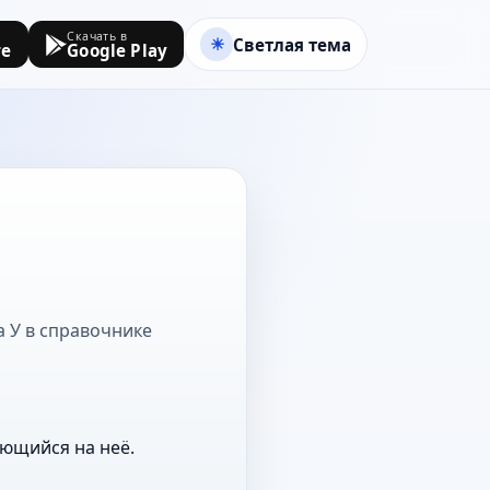
Скачать в
Светлая тема
re
Google Play
а У в справочнике
ающийся на неё.