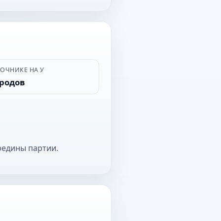
ВОЧНИКЕ НА У
ородов
редины партии.