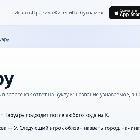
Скачать в
Играть
Правила
Жители
По буквам
Блог
App Sto
уару
ру
в запасе как ответ на букву К: название узнаваемое, а н
т Каруару подходит после любого хода на К.
ва — У. Следующий игрок обязан назвать город, начин