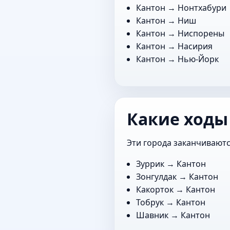
Кантон →
Нонтхабури
Кантон →
Ниш
Кантон →
Ниспорены
Кантон →
Насирия
Кантон →
Нью-Йорк
Какие ходы
Эти города заканчиваютс
Зуррик
→ Кантон
Зонгулдак
→ Кантон
Какорток
→ Кантон
Тобрук
→ Кантон
Шавник
→ Кантон