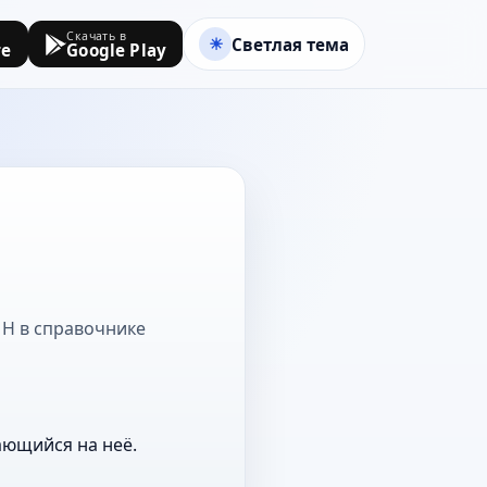
Скачать в
Светлая тема
re
Google Play
а Н в справочнике
ающийся на неё.