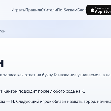
Скачать в
Играть
Правила
Жители
По буквам
Блог
App Sto
тон
н
 запасе как ответ на букву К: название узнаваемое, а н
т Кантон подходит после любого хода на К.
ва — Н. Следующий игрок обязан назвать город, начин