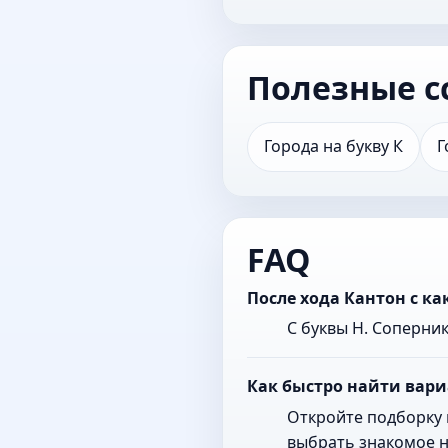
Полезные с
Города на букву К
Г
FAQ
После хода Кантон с к
С буквы Н. Соперни
Как быстро найти вари
Откройте подборку 
выбрать знакомое н