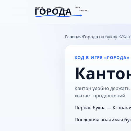
ГОРОДА
МОСКВА
САМАРА
ОМСК
ТУЛА
СОЧИ
КАЗАНЬ
goroda-na.ru
Главная
Города на букву К
Кан
ХОД В ИГРЕ «ГОРОДА»
Канто
Кантон удобно держать в
хватает продолжений.
Первая буква — К, значи
Последняя значимая бук