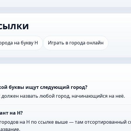
сылки
орода на букву Н
Играть в города онлайн
акой буквы ищут следующий город?
к должен назвать любой город, начинающийся на неё.
ант на Н?
городов на Н по ссылке выше — там отсортированный сп
азвание.