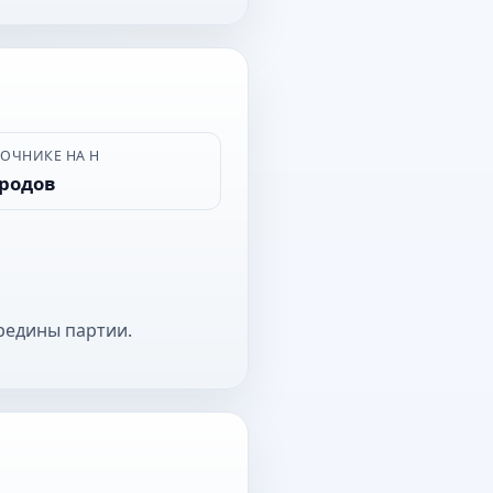
ВОЧНИКЕ НА Н
ородов
редины партии.