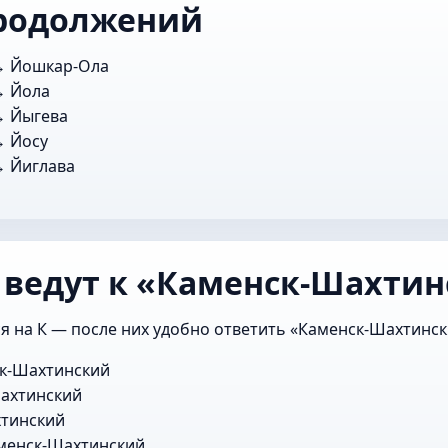
родолжений
 →
Йошкар-Ола
 →
Йола
 →
Йыгева
 →
Йосу
 →
Йиглава
 ведут к «Каменск-Шахти
я на К — после них удобно ответить «Каменск-Шахтинск
к-Шахтинский
ахтинский
тинский
менск-Шахтинский