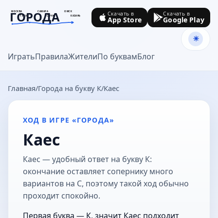
ГОРОДА
МОСКВА
САМАРА
ОМСК
Скачать в
Скачать в
ТУЛА
СОЧИ
КАЗАНЬ
App Store
Google Play
goroda-na.ru
Играть
Правила
Жители
По буквам
Блог
Главная
Города на букву К
Каес
ХОД В ИГРЕ «ГОРОДА»
Каес
Каес — удобный ответ на букву К:
окончание оставляет сопернику много
вариантов на С, поэтому такой ход обычно
проходит спокойно.
Первая буква — К, значит Каес подходит