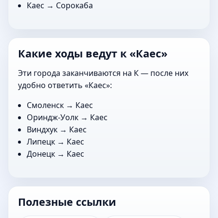
Каес →
Сорокаба
Какие ходы ведут к «Каес»
Эти города заканчиваются на К — после них
удобно ответить «Каес»:
Смоленск
→ Каес
Ориндж-Уолк
→ Каес
Виндхук
→ Каес
Липецк
→ Каес
Донецк
→ Каес
Полезные ссылки