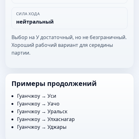
СИЛА ХОДА
нейтральный
Выбор на У достаточный, но не безграничный.
Хороший рабочий вариант для середины
партии.
Примеры продолжений
Гуанчжоу →
Уси
Гуанчжоу →
Уачо
Гуанчжоу →
Уральск
Гуанчжоу →
Улхаснагар
Гуанчжоу →
Уджары