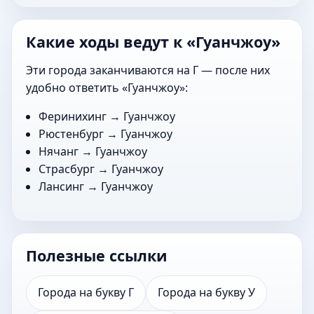
Какие ходы ведут к «Гуанчжоу»
Эти города заканчиваются на Г — после них
удобно ответить «Гуанчжоу»:
Феринихинг
→ Гуанчжоу
Рюстенбург
→ Гуанчжоу
Нячанг
→ Гуанчжоу
Страсбург
→ Гуанчжоу
Лансинг
→ Гуанчжоу
Полезные ссылки
Города на букву Г
Города на букву У