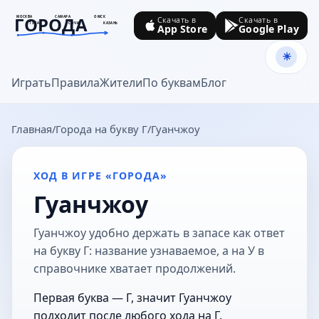
ГОРОДА
МОСКВА
САМАРА
ОМСК
Скачать в
Скачать в
ТУЛА
СОЧИ
КАЗАНЬ
App Store
Google Play
goroda-na.ru
Играть
Правила
Жители
По буквам
Блог
Главная
Города на букву Г
Гуанчжоу
ХОД В ИГРЕ «ГОРОДА»
Гуанчжоу
Гуанчжоу удобно держать в запасе как ответ
на букву Г: название узнаваемое, а на У в
справочнике хватает продолжений.
Первая буква — Г, значит Гуанчжоу
подходит после любого хода на Г.