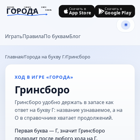
ГОРОДА
МОСКВА
САМАРА
ОМСК
Скачать в
Скачать в
ТУЛА
СОЧИ
КАЗАНЬ
App Store
Google Play
goroda-na.ru
Играть
Правила
По буквам
Блог
Главная
Города на букву Г
Гринсборо
ХОД В ИГРЕ «ГОРОДА»
Гринсборо
Гринсборо удобно держать в запасе как
ответ на букву Г: название узнаваемое, а на
О в справочнике хватает продолжений.
Первая буква — Г, значит Гринсборо
подходит после любого хода на Г.