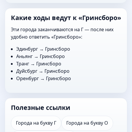
Какие ходы ведут к «Гринсборо»
Эти города заканчиваются на Г — после них
удобно ответить «Гринсборо»:
Эдинбург
→ Гринсборо
Аньянг
→ Гринсборо
Транг
→ Гринсборо
Дуйсбург
→ Гринсборо
Оренбург
→ Гринсборо
Полезные ссылки
Города на букву Г
Города на букву О