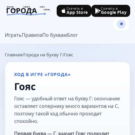
ГОРОДА
МОСКВА
САМАРА
ОМСК
Скачать в
Скачать в
ТУЛА
СОЧИ
КАЗАНЬ
App Store
Google Play
goroda-na.ru
Играть
Правила
По буквам
Блог
Главная
Города на букву Г
Гояс
ХОД В ИГРЕ «ГОРОДА»
Гояс
Гояс — удобный ответ на букву Г: окончание
оставляет сопернику много вариантов на С,
поэтому такой ход обычно проходит
спокойно.
Первая буква — Г, значит Гояс подходит