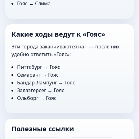
Гояс →
Слима
Какие ходы ведут к «Гояс»
Эти города заканчиваются на Г — после них
удобно ответить «Гояс»:
Питтсбург
→ Гояс
Семаранг
→ Гояс
Бандар-Лампунг
→ Гояс
Залаэгерсег
→ Гояс
Ольборг
→ Гояс
Полезные ссылки