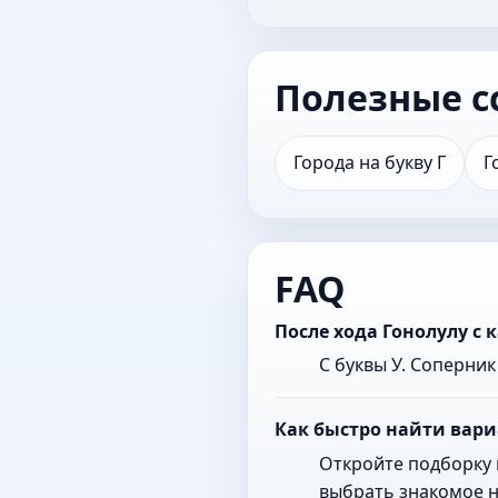
Полезные с
Города на букву Г
Г
FAQ
После хода Гонолулу с
С буквы У. Соперни
Как быстро найти вари
Откройте подборку 
выбрать знакомое н