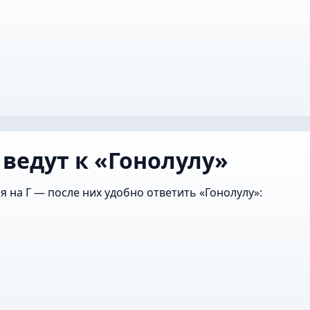
р
 ведут к «Гонолулу»
я на Г — после них удобно ответить «Гонолулу»: