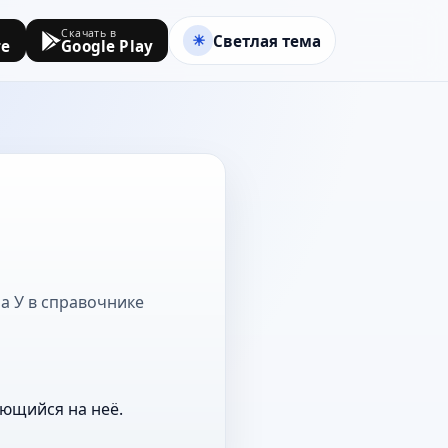
Скачать в
Светлая тема
re
Google Play
на У в справочнике
ающийся на неё.