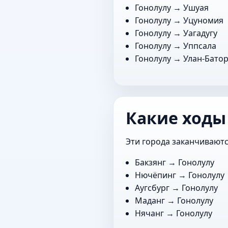
Гонолулу →
Ушуая
Гонолулу →
Уцуномия
Гонолулу →
Уагадугу
Гонолулу →
Уппсала
Гонолулу →
Улан-Бато
Какие ходы
Эти города заканчиваютс
Бакзянг
→ Гонолулу
Нючёпинг
→ Гонолулу
Аугсбург
→ Гонолулу
Маданг
→ Гонолулу
Нячанг
→ Гонолулу