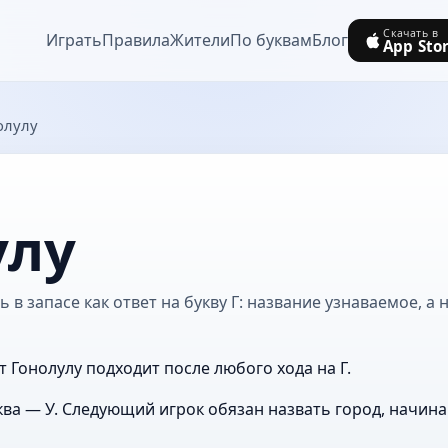
Скачать в
Играть
Правила
Жители
По буквам
Блог
App Sto
олулу
улу
 в запасе как ответ на букву Г: название узнаваемое, а 
т Гонолулу подходит после любого хода на Г.
ва — У. Следующий игрок обязан назвать город, начин