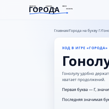
ГОРОДА
МОСКВА
САМАРА
ОМСК
ТУЛА
СОЧИ
КАЗАНЬ
goroda-na.ru
Главная
Города на букву Г
Гон
ХОД В ИГРЕ «ГОРОДА»
Гонол
Гонолулу удобно держать
хватает продолжений.
Первая буква — Г, значи
Последняя значимая бук