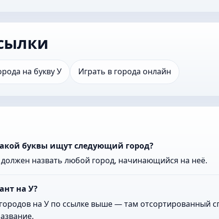
сылки
орода на букву У
Играть в города онлайн
 какой буквы ищут следующий город?
к должен назвать любой город, начинающийся на неё.
ант на У?
городов на У по ссылке выше — там отсортированный сп
азвание.