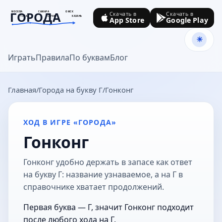
ГОРОДА
МОСКВА
САМАРА
ОМСК
Скачать в
Скачать в
ТУЛА
СОЧИ
КАЗАНЬ
App Store
Google Play
goroda-na.ru
Играть
Правила
По буквам
Блог
Главная
Города на букву Г
Гонконг
ХОД В ИГРЕ «ГОРОДА»
Гонконг
Гонконг удобно держать в запасе как ответ
на букву Г: название узнаваемое, а на Г в
справочнике хватает продолжений.
Первая буква — Г, значит Гонконг подходит
после любого хода на Г.