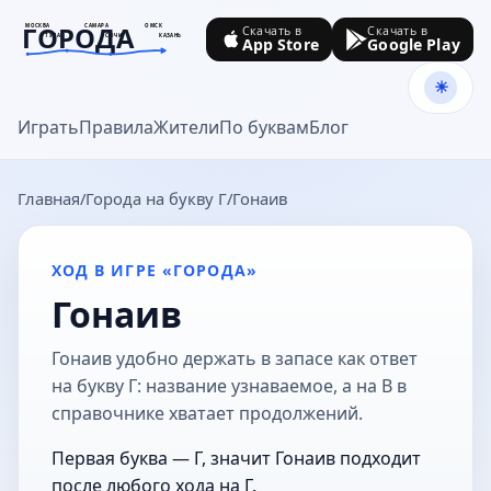
ГОРОДА
МОСКВА
САМАРА
ОМСК
Скачать в
Скачать в
ТУЛА
СОЧИ
КАЗАНЬ
App Store
Google Play
goroda-na.ru
Играть
Правила
Жители
По буквам
Блог
Главная
Города на букву Г
Гонаив
ХОД В ИГРЕ «ГОРОДА»
Гонаив
Гонаив удобно держать в запасе как ответ
на букву Г: название узнаваемое, а на В в
справочнике хватает продолжений.
Первая буква — Г, значит Гонаив подходит
после любого хода на Г.