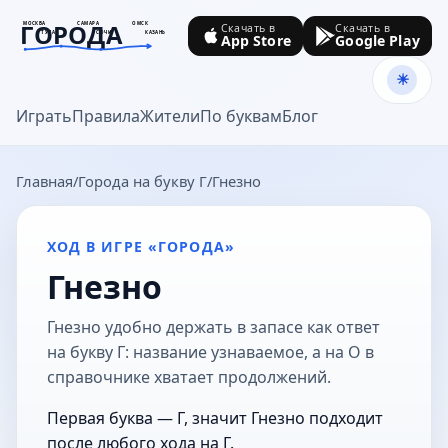
ГОРОДА
МОСКВА
САМАРА
ОМСК
Скачать в
Скачать в
ТУЛА
СОЧИ
КАЗАНЬ
App Store
Google Play
goroda-na.ru
Играть
Правила
Жители
По буквам
Блог
Главная
Города на букву Г
Гнезно
ХОД В ИГРЕ «ГОРОДА»
Гнезно
Гнезно удобно держать в запасе как ответ
на букву Г: название узнаваемое, а на О в
справочнике хватает продолжений.
Первая буква — Г, значит Гнезно подходит
после любого хода на Г.