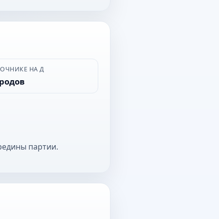
ВОЧНИКЕ НА Д
ородов
редины партии.