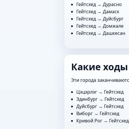
Гейтсхед →
Дурасно
Гейтсхед →
Дамаск
Гейтсхед →
Дуйсбург
Гейтсхед →
Домжале
Гейтсхед →
Дашкесан
Какие ходы 
Эти города заканчиваются
Цэцэрлэг
→ Гейтсхед
Эдинбург
→ Гейтсхед
Дуйсбург
→ Гейтсхед
Виборг
→ Гейтсхед
Кривой Рог
→ Гейтсхед