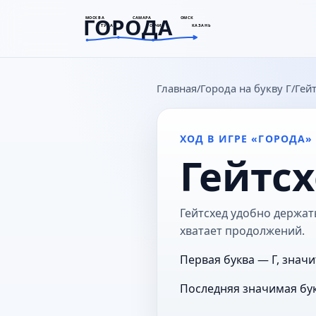
ГОРОДА
МОСКВА
САМАРА
ОМСК
ТУЛА
СОЧИ
КАЗАНЬ
goroda-na.ru
Главная
Города на букву Г
Гей
ХОД В ИГРЕ «ГОРОДА»
Гейтс
Гейтсхед удобно держать
хватает продолжений.
Первая буква — Г, значи
Последняя значимая бук