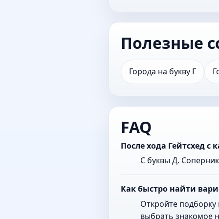
Полезные с
Города на букву Г
Г
FAQ
После хода Гейтсхед с
С буквы Д. Соперни
Как быстро найти вари
Откройте подборку 
выбрать знакомое н