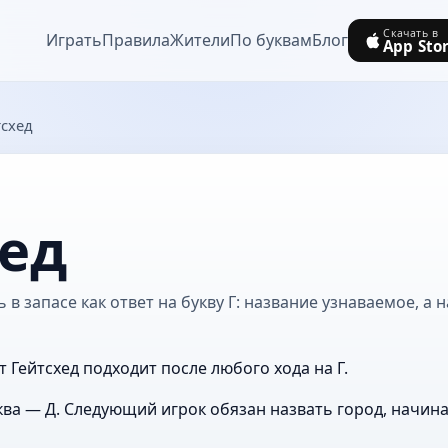
Скачать в
Играть
Правила
Жители
По буквам
Блог
App Sto
тсхед
хед
 в запасе как ответ на букву Г: название узнаваемое, а 
т Гейтсхед подходит после любого хода на Г.
ва — Д. Следующий игрок обязан назвать город, начин