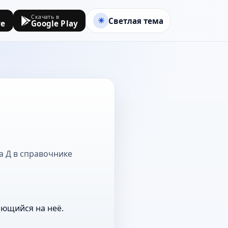
Скачать в
Светлая тема
re
Google Play
на Д в справочнике
ающийся на неё.