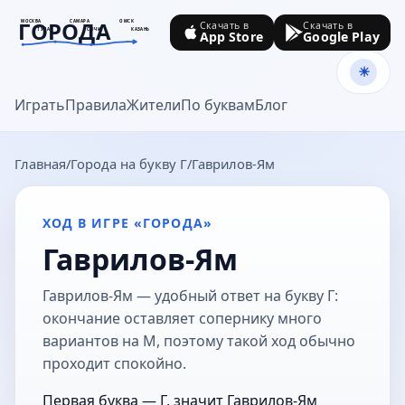
ГОРОДА
МОСКВА
САМАРА
ОМСК
Скачать в
Скачать в
ТУЛА
СОЧИ
КАЗАНЬ
App Store
Google Play
goroda-na.ru
Играть
Правила
Жители
По буквам
Блог
Главная
Города на букву Г
Гаврилов-Ям
ХОД В ИГРЕ «ГОРОДА»
Гаврилов-Ям
Гаврилов-Ям — удобный ответ на букву Г:
окончание оставляет сопернику много
вариантов на М, поэтому такой ход обычно
проходит спокойно.
Первая буква — Г, значит Гаврилов-Ям