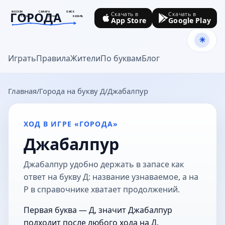
ГОРОДА
МОСКВА
САМАРА
ОМСК
Скачать в
Скачать в
ТУЛА
СОЧИ
КАЗАНЬ
App Store
Google Play
goroda-na.ru
Играть
Правила
Жители
По буквам
Блог
Главная
Города на букву Д
Джабалпур
ХОД В ИГРЕ «ГОРОДА»
Джабалпур
Джабалпур удобно держать в запасе как
ответ на букву Д: название узнаваемое, а на
Р в справочнике хватает продолжений.
Первая буква — Д, значит Джабалпур
подходит после любого хода на Д.