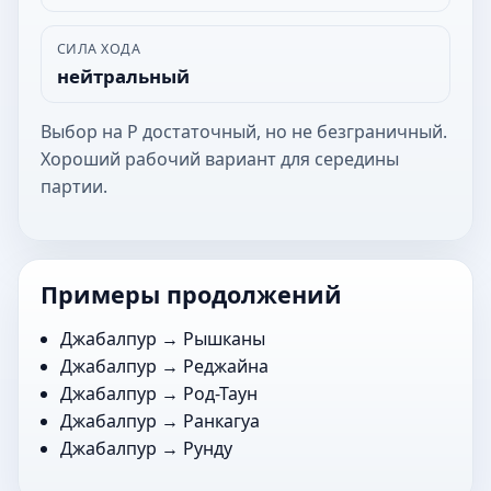
СИЛА ХОДА
нейтральный
Выбор на Р достаточный, но не безграничный.
Хороший рабочий вариант для середины
партии.
Примеры продолжений
Джабалпур →
Рышканы
Джабалпур →
Реджайна
Джабалпур →
Род-Таун
Джабалпур →
Ранкагуа
Джабалпур →
Рунду