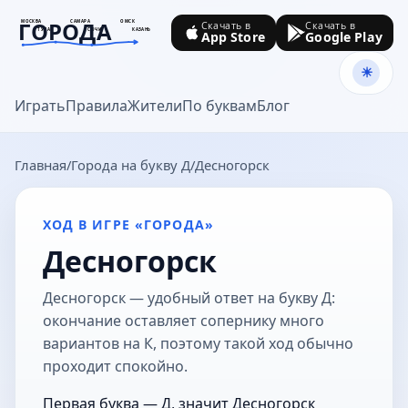
ГОРОДА
МОСКВА
САМАРА
ОМСК
Скачать в
Скачать в
ТУЛА
СОЧИ
КАЗАНЬ
App Store
Google Play
goroda-na.ru
Играть
Правила
Жители
По буквам
Блог
Главная
Города на букву Д
Десногорск
ХОД В ИГРЕ «ГОРОДА»
Десногорск
Десногорск — удобный ответ на букву Д:
окончание оставляет сопернику много
вариантов на К, поэтому такой ход обычно
проходит спокойно.
Первая буква — Д, значит Десногорск