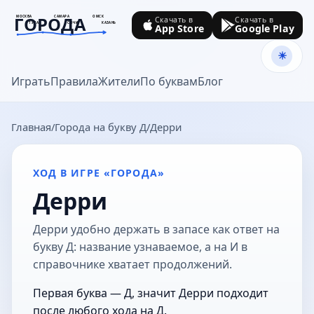
ГОРОДА
МОСКВА
САМАРА
ОМСК
Скачать в
Скачать в
ТУЛА
СОЧИ
КАЗАНЬ
App Store
Google Play
goroda-na.ru
Играть
Правила
Жители
По буквам
Блог
Главная
Города на букву Д
Дерри
ХОД В ИГРЕ «ГОРОДА»
Дерри
Дерри удобно держать в запасе как ответ на
букву Д: название узнаваемое, а на И в
справочнике хватает продолжений.
Первая буква — Д, значит Дерри подходит
после любого хода на Д.