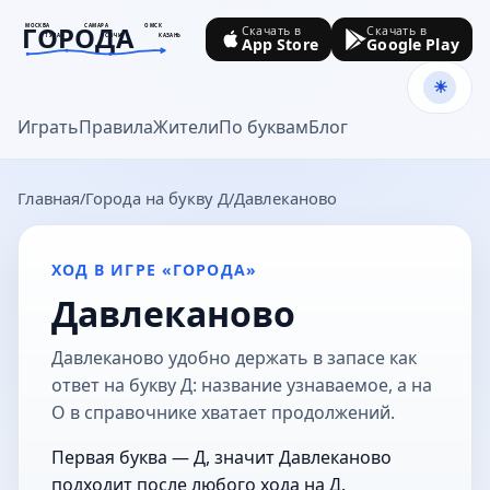
ГОРОДА
МОСКВА
САМАРА
ОМСК
Скачать в
Скачать в
ТУЛА
СОЧИ
КАЗАНЬ
App Store
Google Play
goroda-na.ru
Играть
Правила
Жители
По буквам
Блог
Главная
Города на букву Д
Давлеканово
ХОД В ИГРЕ «ГОРОДА»
Давлеканово
Давлеканово удобно держать в запасе как
ответ на букву Д: название узнаваемое, а на
О в справочнике хватает продолжений.
Первая буква — Д, значит Давлеканово
подходит после любого хода на Д.