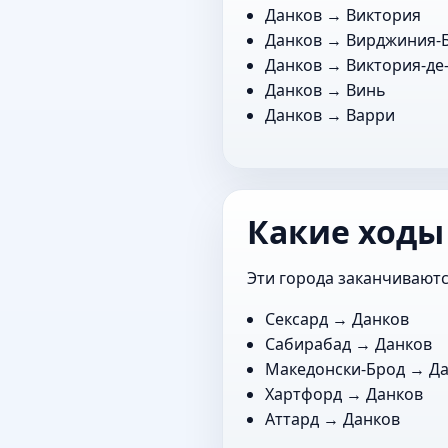
Данков →
Виктория
Данков →
Вирджиния-
Данков →
Виктория-де
Данков →
Винь
Данков →
Варри
Какие ходы
Эти города заканчиваютс
Сексард
→ Данков
Сабирабад
→ Данков
Македонски-Брод
→ Да
Хартфорд
→ Данков
Аттард
→ Данков