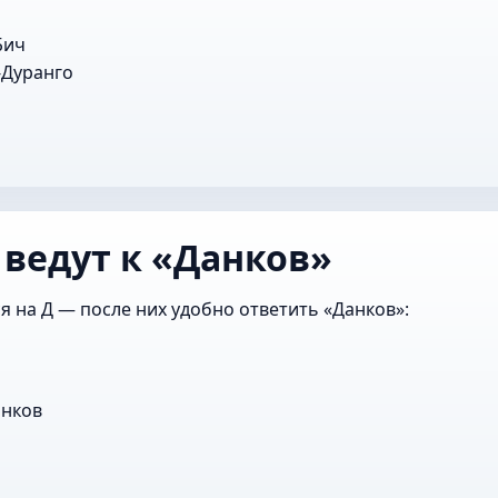
Бич
-Дуранго
 ведут к «Данков»
я на Д — после них удобно ответить «Данков»:
нков