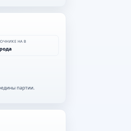
ВОЧНИКЕ НА В
орода
редины партии.