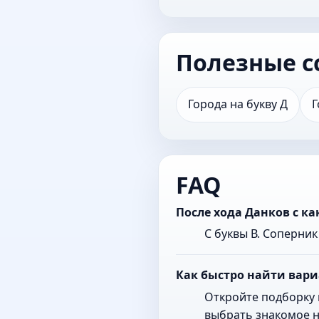
Полезные с
Города на букву Д
Г
FAQ
После хода Данков с к
С буквы В. Соперни
Как быстро найти вари
Откройте подборку 
выбрать знакомое н