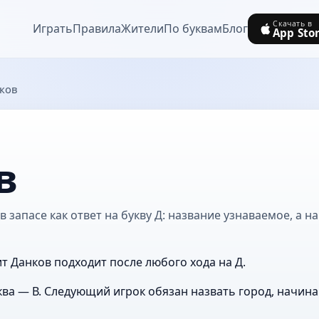
Скачать в
Играть
Правила
Жители
По буквам
Блог
App Sto
ков
в
 запасе как ответ на букву Д: название узнаваемое, а н
ит Данков подходит после любого хода на Д.
ва — В. Следующий игрок обязан назвать город, начин