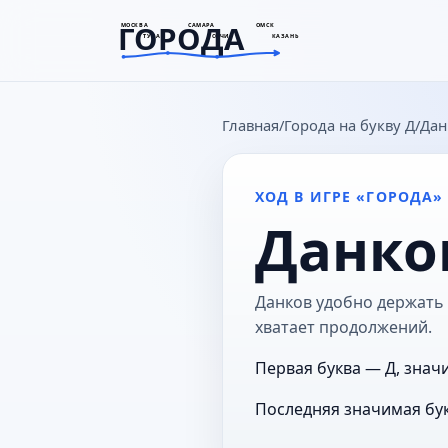
ГОРОДА
МОСКВА
САМАРА
ОМСК
ТУЛА
СОЧИ
КАЗАНЬ
goroda-na.ru
Главная
Города на букву Д
Дан
ХОД В ИГРЕ «ГОРОДА»
Данко
Данков удобно держать в
хватает продолжений.
Первая буква — Д, знач
Последняя значимая бук