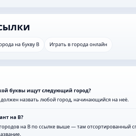
сылки
орода на букву В
Играть в города онлайн
акой буквы ищут следующий город?
к должен назвать любой город, начинающийся на неё.
ант на В?
городов на В по ссылке выше — там отсортированный сп
азвание.