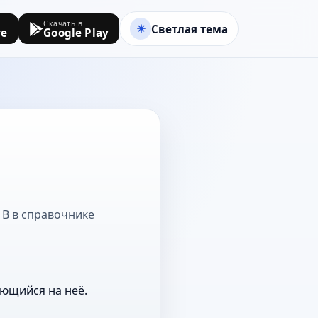
Скачать в
Светлая тема
re
Google Play
а В в справочнике
ающийся на неё.