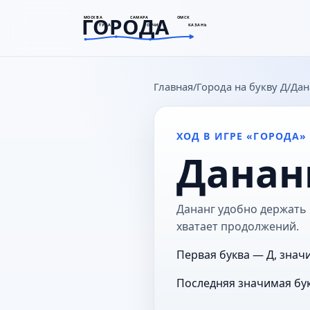
ГОРОДА
МОСКВА
САМАРА
ОМСК
ТУЛА
СОЧИ
КАЗАНЬ
goroda-na.ru
Главная
Города на букву Д
Дан
ХОД В ИГРЕ «ГОРОДА»
Данан
Дананг удобно держать в
хватает продолжений.
Первая буква — Д, значи
Последняя значимая бук