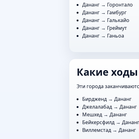
Дананг →
Горонтало
Дананг →
Гамбург
Дананг →
Галькайо
Дананг →
Греймут
Дананг →
Ганьоа
Какие ходы
Эти города заканчиваютс
Бирдженд
→ Дананг
Джелалабад
→ Дананг
Мешхед
→ Дананг
Бейкерсфилд
→ Данан
Виллемстад
→ Дананг