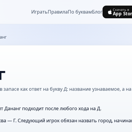
Скачать в
Играть
Правила
По буквам
Блог
App Sto
анг
г
 запасе как ответ на букву Д: название узнаваемое, а на
т Дананг подходит после любого хода на Д.
ва — Г. Следующий игрок обязан назвать город, начина