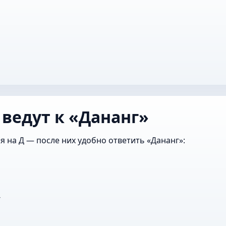
 ведут к «Дананг»
я на Д — после них удобно ответить «Дананг»:
г