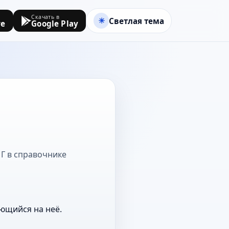
Скачать в
Светлая тема
re
Google Play
 Г в справочнике
ющийся на неё.