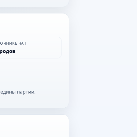
ВОЧНИКЕ НА Г
ородов
редины партии.