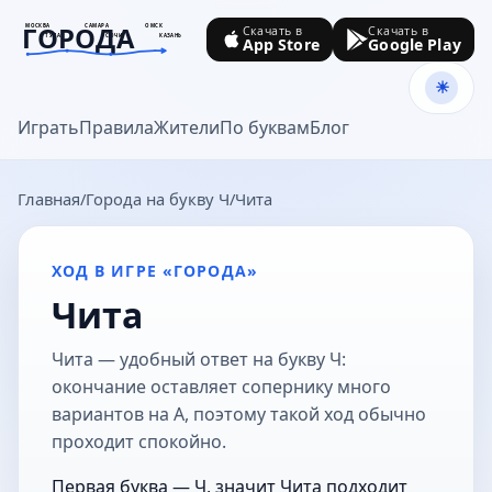
ГОРОДА
МОСКВА
САМАРА
ОМСК
Скачать в
Скачать в
ТУЛА
СОЧИ
КАЗАНЬ
App Store
Google Play
goroda-na.ru
Играть
Правила
Жители
По буквам
Блог
Главная
Города на букву Ч
Чита
ХОД В ИГРЕ «ГОРОДА»
Чита
Чита — удобный ответ на букву Ч:
окончание оставляет сопернику много
вариантов на А, поэтому такой ход обычно
проходит спокойно.
Первая буква — Ч, значит Чита подходит