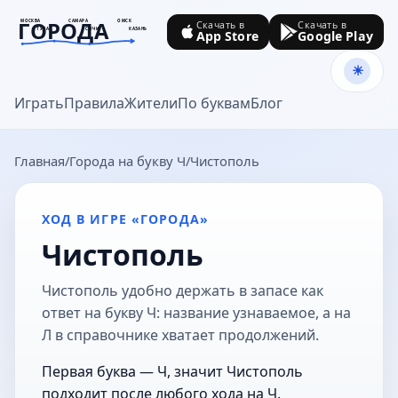
ГОРОДА
МОСКВА
САМАРА
ОМСК
Скачать в
Скачать в
ТУЛА
СОЧИ
КАЗАНЬ
App Store
Google Play
goroda-na.ru
Играть
Правила
Жители
По буквам
Блог
Главная
Города на букву Ч
Чистополь
ХОД В ИГРЕ «ГОРОДА»
Чистополь
Чистополь удобно держать в запасе как
ответ на букву Ч: название узнаваемое, а на
Л в справочнике хватает продолжений.
Первая буква — Ч, значит Чистополь
подходит после любого хода на Ч.