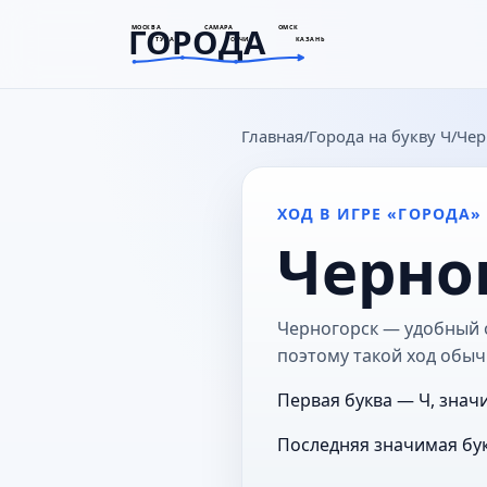
ГОРОДА
МОСКВА
САМАРА
ОМСК
ТУЛА
СОЧИ
КАЗАНЬ
goroda-na.ru
Главная
Города на букву Ч
Чер
ХОД В ИГРЕ «ГОРОДА»
Черно
Черногорск — удобный о
поэтому такой ход обыч
Первая буква — Ч, знач
Последняя значимая бук