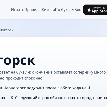
Скачать в
Играть
Правила
Жители
По буквам
Блог
App Sto
ногорск
горск
твет на букву Ч: окончание оставляет сопернику много 
но проходит спокойно.
ит Черногорск подходит после любого хода на Ч.
ва — К. Следующий игрок обязан назвать город, начин