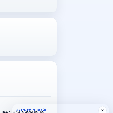
×
КТО-ТО ОНЛАЙН
исок, в котором легко