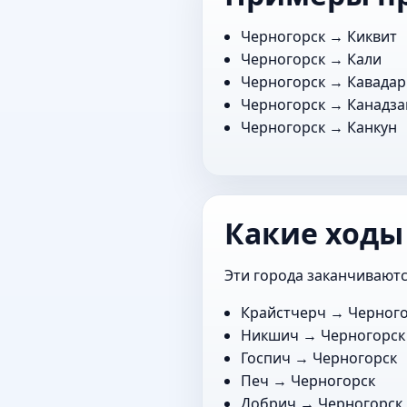
Черногорск →
Киквит
Черногорск →
Кали
Черногорск →
Кавада
Черногорск →
Канадза
Черногорск →
Канкун
Какие ходы
Эти города заканчиваютс
Крайстчерч
→ Черного
Никшич
→ Черногорск
Госпич
→ Черногорск
Печ
→ Черногорск
Добрич
→ Черногорск