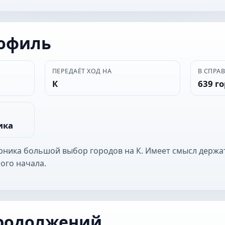
рофиль
ПЕРЕДАЁТ ХОД НА
В СПРА
К
639 г
ика
ерника большой выбор городов на К. Имеет смысл держа
ого начала.
родолжений