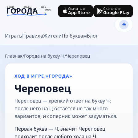
ГОРОДА
МОСКВА
САМАРА
ОМСК
Скачать в
Скачать в
ТУЛА
СОЧИ
КАЗАНЬ
App Store
Google Play
goroda-na.ru
Играть
Правила
Жители
По буквам
Блог
Главная
Города на букву Ч
Череповец
ХОД В ИГРЕ «ГОРОДА»
Череповец
Череповец — крепкий ответ на букву Ч:
после него на Ц остаётся не так много
вариантов, и соперник может задуматься.
Первая буква — Ч, значит Череповец
подходит после любого хода на Ч.