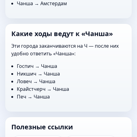
Чанша →
Амстердам
Какие ходы ведут к «Чанша»
Эти города заканчиваются на Ч — после них
удобно ответить «Чанша»:
Госпич
→ Чанша
Никшич
→ Чанша
Ловеч
→ Чанша
Крайстчерч
→ Чанша
Печ
→ Чанша
Полезные ссылки