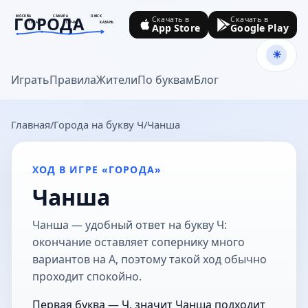
ГОРОДА
МОСКВА
САМАРА
ОМСК
Скачать в
Скачать в
ТУЛА
СОЧИ
КАЗАНЬ
App Store
Google Play
goroda-na.ru
Играть
Правила
Жители
По буквам
Блог
Главная
Города на букву Ч
Чанша
ХОД В ИГРЕ «ГОРОДА»
Чанша
Чанша — удобный ответ на букву Ч:
окончание оставляет сопернику много
вариантов на А, поэтому такой ход обычно
проходит спокойно.
Первая буква — Ч, значит Чанша подходит