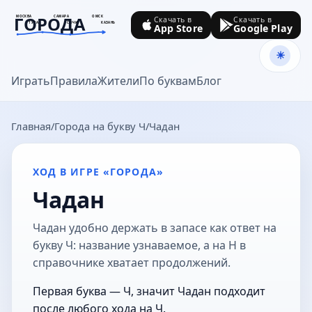
ГОРОДА
МОСКВА
САМАРА
ОМСК
Скачать в
Скачать в
ТУЛА
СОЧИ
КАЗАНЬ
App Store
Google Play
goroda-na.ru
Играть
Правила
Жители
По буквам
Блог
Главная
Города на букву Ч
Чадан
ХОД В ИГРЕ «ГОРОДА»
Чадан
Чадан удобно держать в запасе как ответ на
букву Ч: название узнаваемое, а на Н в
справочнике хватает продолжений.
Первая буква — Ч, значит Чадан подходит
после любого хода на Ч.