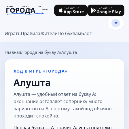
ГОРОДА
МОСКВА
САМАРА
ОМСК
Скачать в
Скачать в
ТУЛА
СОЧИ
КАЗАНЬ
App Store
Google Play
goroda-na.ru
Играть
Правила
Жители
По буквам
Блог
Главная
Города на букву А
Алушта
ХОД В ИГРЕ «ГОРОДА»
Алушта
Алушта — удобный ответ на букву А:
окончание оставляет сопернику много
вариантов на А, поэтому такой ход обычно
проходит спокойно.
Первая буква — А, значит Алушта подходит