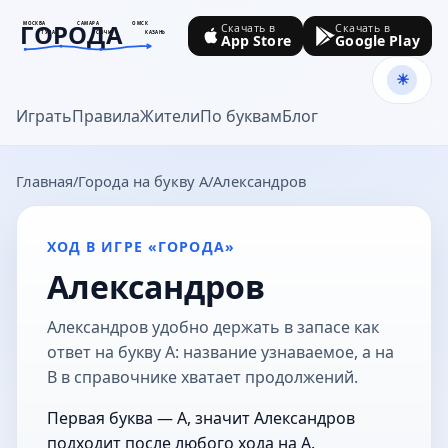
ГОРОДА
МОСКВА
САМАРА
ОМСК
Скачать в
Скачать в
ТУЛА
СОЧИ
КАЗАНЬ
App Store
Google Play
goroda-na.ru
Играть
Правила
Жители
По буквам
Блог
Главная
Города на букву А
Александров
ХОД В ИГРЕ «ГОРОДА»
Александров
Александров удобно держать в запасе как
ответ на букву А: название узнаваемое, а на
В в справочнике хватает продолжений.
Первая буква — А, значит Александров
подходит после любого хода на А.