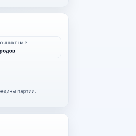
ВОЧНИКЕ НА Р
ородов
редины партии.