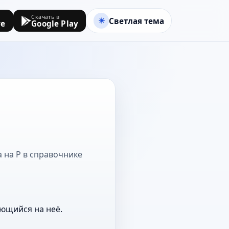
Скачать в
Светлая тема
re
Google Play
а на Р в справочнике
ающийся на неё.