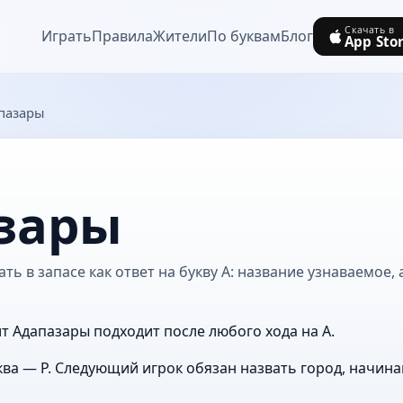
Скачать в
Играть
Правила
Жители
По буквам
Блог
App Sto
пазары
зары
ь в запасе как ответ на букву А: название узнаваемое, 
ит Адапазары подходит после любого хода на А.
ва — Р. Следующий игрок обязан назвать город, начин