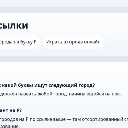
сылки
орода на букву Р
Играть в города онлайн
с какой буквы ищут следующий город?
к должен назвать любой город, начинающийся на неё.
ант на Р?
городов на Р по ссылке выше — там отсортированный сп
азвание.