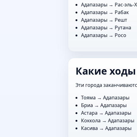
Адапазары →
Рас-эль-
Адапазары →
Рабак
Адапазары →
Решт
Адапазары →
Рутана
Адапазары →
Росо
Какие ходы
Эти города заканчиваютс
Тояма
→ Адапазары
Бриа
→ Адапазары
Астара
→ Адапазары
Коккола
→ Адапазары
Касива
→ Адапазары