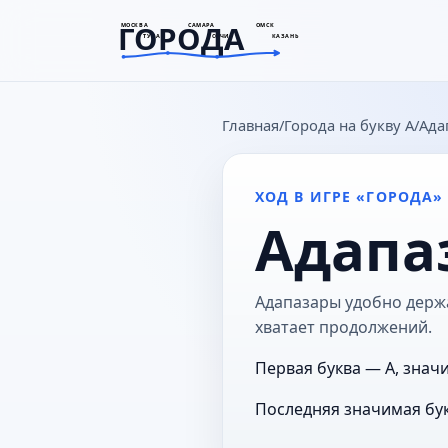
ГОРОДА
МОСКВА
САМАРА
ОМСК
ТУЛА
СОЧИ
КАЗАНЬ
goroda-na.ru
Главная
Города на букву А
Ада
ХОД В ИГРЕ «ГОРОДА»
Адапа
Адапазары удобно держат
хватает продолжений.
Первая буква — А, знач
Последняя значимая бук