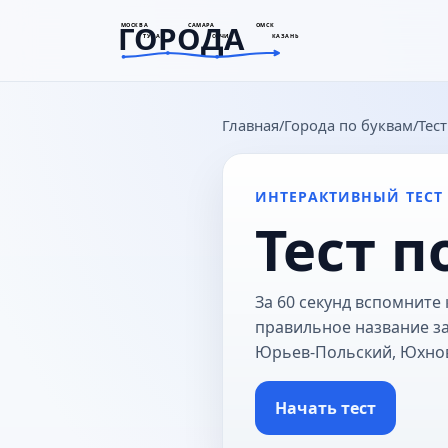
ГОРОДА
МОСКВА
САМАРА
ОМСК
ТУЛА
СОЧИ
КАЗАНЬ
goroda-na.ru
Главная
Города по буквам
Тес
ИНТЕРАКТИВНЫЙ ТЕСТ
Тест п
За 60 секунд вспомните 
правильное название з
Юрьев-Польский, Юхно
Начать тест