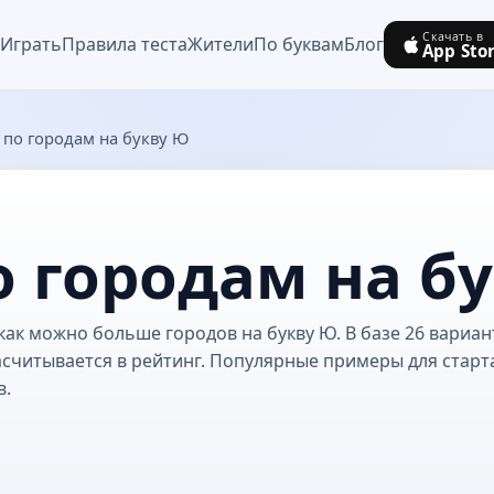
Скачать в
Играть
Правила теста
Жители
По буквам
Блог
App Sto
т по городам на букву Ю
о городам на б
как можно больше городов на букву Ю. В базе 26 вариан
асчитывается в рейтинг. Популярные примеры для стар
в.