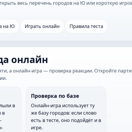
открыть весь перечень городов на Ю или короткую игр
в на Ю
Играть онлайн
Правила теста
да онлайн
яти, а онлайн-игра — проверка реакции. Откройте парти
ии.
Проверка по базе
лыли в
Онлайн-игра использует ту
 в
же базу городов: если слово
—
есть в тесте, оно подойдёт и в
н-
игре.