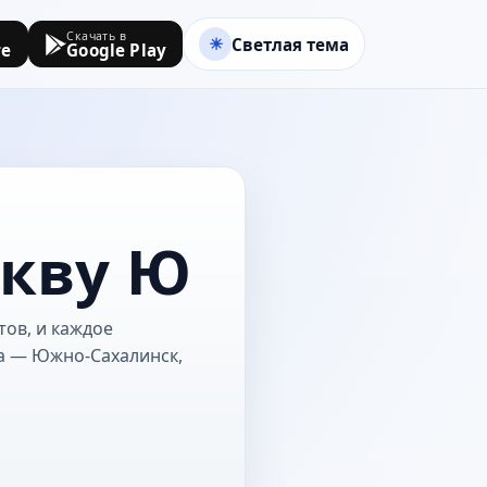
Скачать в
Светлая тема
re
Google Play
укву Ю
тов, и каждое
та — Южно-Сахалинск,